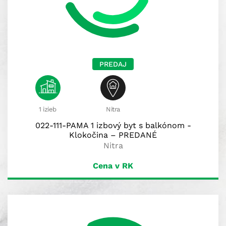
PREDAJ
1 izieb
Nitra
022-111-PAMA 1 izbový byt s balkónom -
Klokočina – PREDANÉ
Nitra
Cena v RK