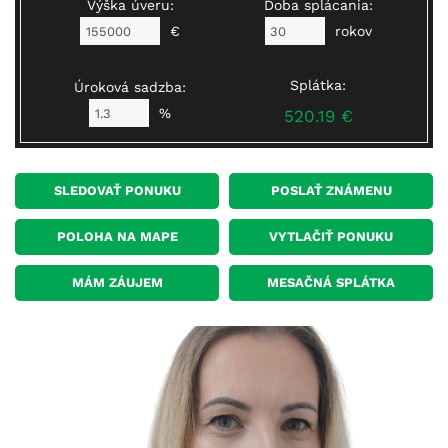
Výška úveru:
Doba splácania:
€
rokov
Splátka:
Úroková sadzba:
%
520.19 €
SLEDOVAŤ PONUKU
POSLAŤ ZNÁMENU
POLOHA NA MAPE
VYTLAČIŤ PONUKU
MÁM ZÁUJEM
MESAČNÁ SPLÁTKA