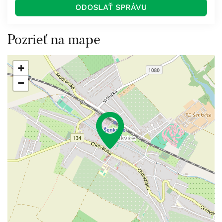
Pozrieť na mape
+
−