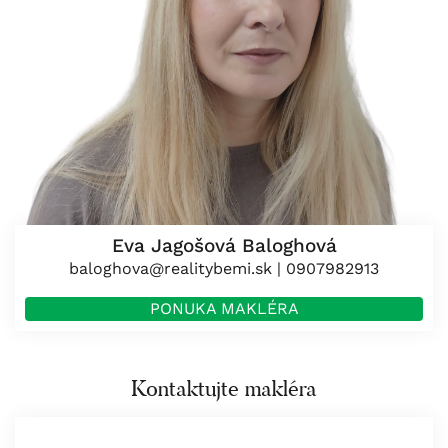
Eva Jagošová Baloghová
baloghova@realitybemi.sk
|
0907982913
PONUKA MAKLÉRA
Kontaktujte makléra