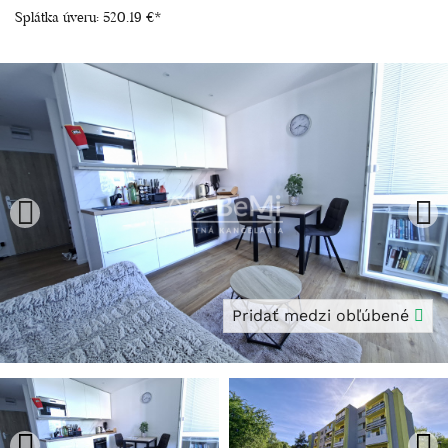
Splátka úveru:
520.19 €
*
Pridať medzi obľúbené