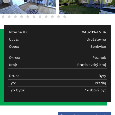
Interné ID:
040-113-EVBA
Ulica:
družstevná
Obec:
Šenkvice
Okres:
Pezinok
Kraj:
Bratislavský kraj
Druh:
Byty
Typ:
Predaj
Typ bytu:
1-izbový byt