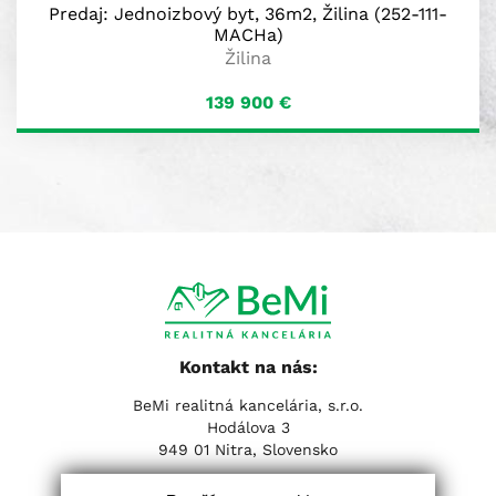
Predaj: Jednoizbový byt, 36m2, Žilina (252-111-
MACHa)
Žilina
139 900
€
Kontakt na nás:
BeMi realitná kancelária, s.r.o.
Hodálova 3
949 01 Nitra, Slovensko
Tel:
+421 37 653 31 31
| Email:
info@realitybemi.sk