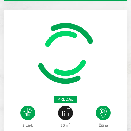
PREDAJ
2
2 izieb
36 m
Žilina