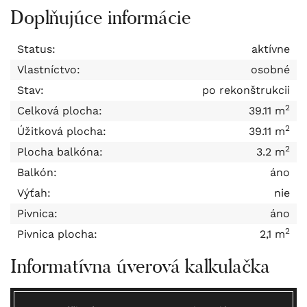
Doplňujúce informácie
Status:
aktívne
Vlastníctvo:
osobné
Stav:
po rekonštrukcii
2
Celková plocha:
39.11 m
2
Úžitková plocha:
39.11 m
2
Plocha balkóna:
3.2 m
Balkón:
áno
Výťah:
nie
Pivnica:
áno
2
Pivnica plocha:
2,1 m
Informatívna úverová kalkulačka