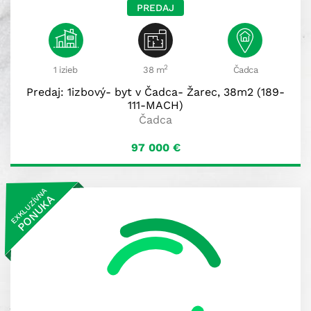
PREDAJ
2
1 izieb
38 m
Čadca
Predaj: 1izbový- byt v Čadca- Žarec, 38m2 (189-
111-MACH)
Čadca
97 000
€
EXKLUZÍVNA
PONUKA