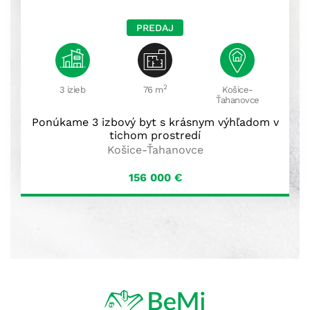
PREDAJ
2
3 izieb
76 m
Košice-
Ťahanovce
Ponúkame 3 izbový byt s krásnym výhľadom v
tichom prostredí
Košice-Ťahanovce
156 000
€