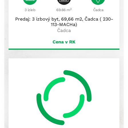
2
3 izieb
69.66 m
Čadca
Predaj: 3 izbový byt, 69,66 m2, Čadca ( 230-
113-MACHa)
Čadca
Cena v RK