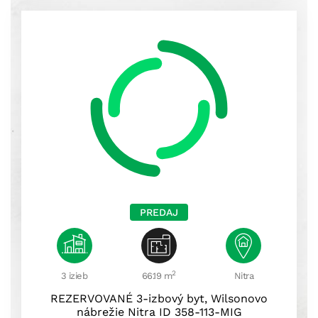
PREDAJ
2
3 izieb
66.19 m
Nitra
REZERVOVANÉ 3-izbový byt, Wilsonovo
nábrežie Nitra ID 358-113-MIG