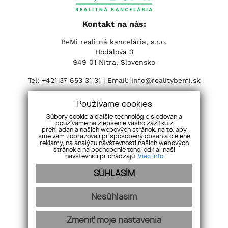
Kontakt na nás:
BeMi realitná kancelária, s.r.o.
Hodálova 3
949 01 Nitra, Slovensko
Tel:
+421 37 653 31 31
| Email:
info@realitybemi.sk
Sociálne siete:
Používame cookies
Súbory cookie a ďalšie technológie sledovania
používame na zlepšenie vášho zážitku z
prehliadania našich webových stránok, na to, aby
sme vám zobrazovali prispôsobený obsah a cielené
reklamy, na analýzu návštevnosti našich webových
stránok a na pochopenie toho, odkiaľ naši
návštevníci prichádzajú.
Viac info
SÚHLASÍM
Nesúhlasím
ÚVOD
O NÁS
NAŠE SLUŽBY
AKTUALITY
PONUKA/DOPYT
KARIÉRA
NÁŠ TÍM
POBOČKY
GDPR
Zmeniť moje nastavenia