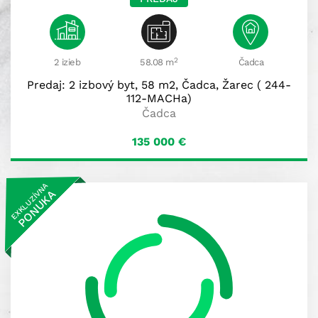
2
2 izieb
58.08 m
Čadca
Predaj: 2 izbový byt, 58 m2, Čadca, Žarec ( 244-
112-MACHa)
Čadca
135 000
€
EXKLUZÍVNA
PONUKA