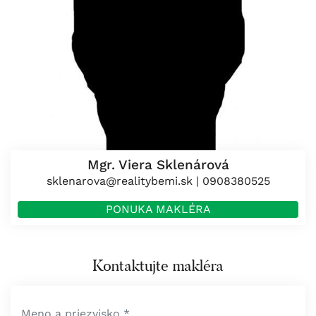
Mgr. Viera Sklenárová
sklenarova@realitybemi.sk
|
0908380525
PONUKA MAKLÉRA
Kontaktujte makléra