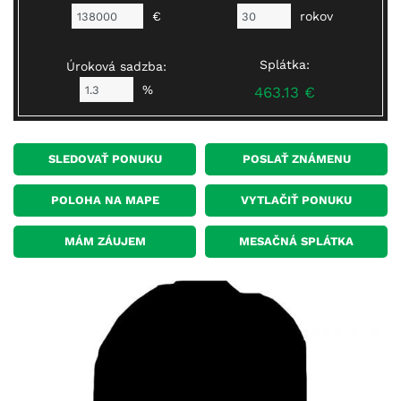
€
rokov
Splátka:
Úroková sadzba:
%
463.13 €
SLEDOVAŤ PONUKU
POSLAŤ ZNÁMENU
POLOHA NA MAPE
VYTLAČIŤ PONUKU
MÁM ZÁUJEM
MESAČNÁ SPLÁTKA