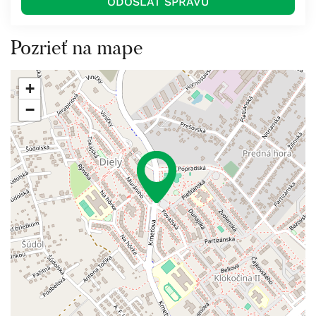
Pozrieť na mape
+
−