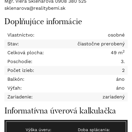
Mgr. Viera Sklenárová 0908 380 525
sklenarova@realitybemi.sk
Doplňujúce informácie
Vlastníctvo:
osobné
Stav:
čiastočne prerobený
2
Celková plocha:
49 m
Poschodie:
3.
Počet izieb:
2
Balkón:
áno
Výťah:
áno
Zariadenie:
zariadený
Informatívna úverová kalkulačka
Výška úveru:
Doba splácania: