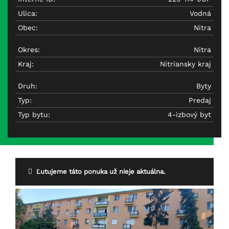
Ulica:
Vodná
Obec:
Nitra
Okres:
Nitra
Kraj:
Nitriansky kraj
Druh:
Byty
Typ:
Predaj
Typ bytu:
4-izbový byt
Ľutujeme táto ponuka už nieje aktuálna.