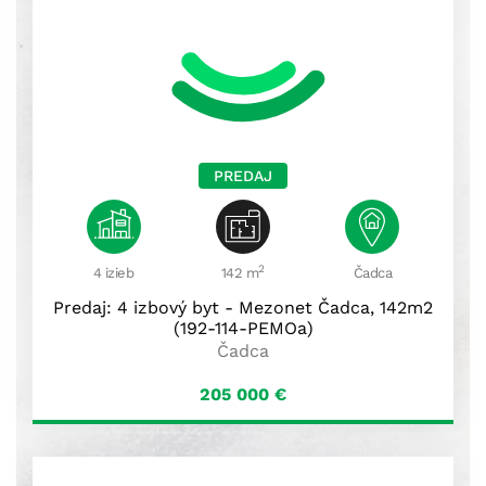
PREDAJ
2
4 izieb
142 m
Čadca
Predaj: 4 izbový byt - Mezonet Čadca, 142m2
(192-114-PEMOa)
Čadca
205 000
€