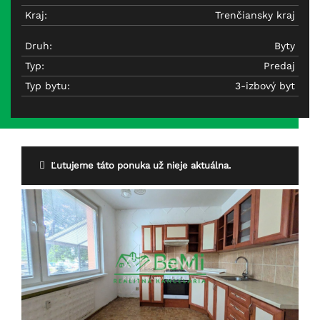
Kraj:
Trenčiansky kraj
Druh:
Byty
Typ:
Predaj
Typ bytu:
3-izbový byt
Ľutujeme táto ponuka už nieje aktuálna.