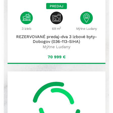
PREDAJ
2
3 izieb
69 m
Mýtne Ludany
REZERVOVANÉ predaj-dva 3 izbové byty-
Dobogov (036-113-SIHA)
Mýtne Ludany
70 999
€