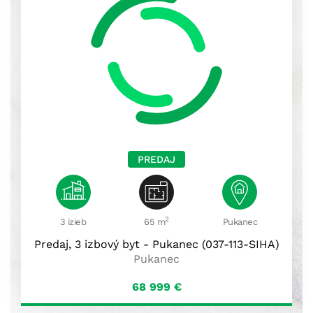
PREDAJ
2
3 izieb
65 m
Pukanec
Predaj, 3 izbový byt - Pukanec (037-113-SIHA)
Pukanec
68 999
€