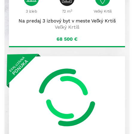
2
3 izieb
72 m
Veľký Krtíš
Na predaj 3 izbový byt v meste Veľký Krtíš
Veľký Krtíš
68 500
€
EXKLUZÍVNA
PONUKA