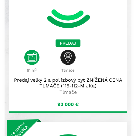
PREDAJ
2
61 m
Tlmače
Predaj veľký 2 a pol izbový byt ZNÍŽENÁ CENA
TLMAČE (115-112-MIJKa)
Tlmače
93 000
€
EXKLUZÍVNA
PONUKA