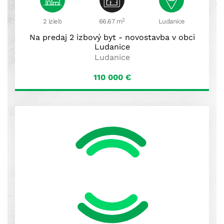
2
2 izieb
66.67 m
Ludanice
Na predaj 2 izbový byt - novostavba v obci
Ludanice
Ludanice
110 000
€