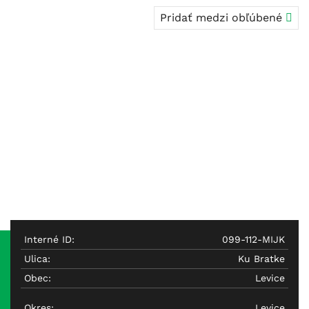
Pridať medzi obľúbené
Interné ID:
099-112-MIJK
Ulica:
Ku Bratke
Obec:
Levice
Okres:
Levice