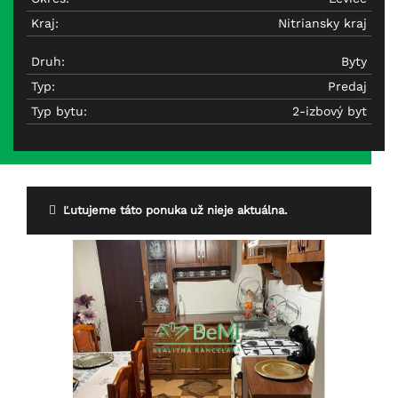
Kraj:
Nitriansky kraj
Druh:
Byty
Typ:
Predaj
Typ bytu:
2-izbový byt
Ľutujeme táto ponuka už nieje aktuálna.