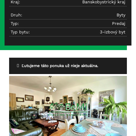
Kraj:
Banskobystrický kraj
Druh:
Byty
Typ:
Predaj
Typ bytu:
3-izbový byt
Ľutujeme táto ponuka už nieje aktuálna.