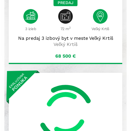
PREDAJ
2
3 izieb
72 m
Veľký Krtíš
Na predaj 3 izbový byt v meste Veľký Krtíš
Veľký Krtíš
68 500
€
EXKLUZÍVNA
PONUKA