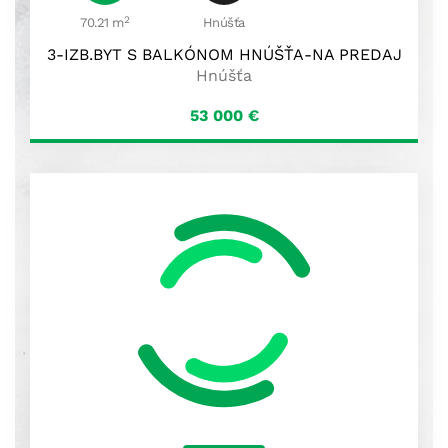
2
70.21 m
Hnúšťa
3-IZB.BYT S BALKÓNOM HNÚŠŤA-NA PREDAJ
Hnúšťa
53 000
€