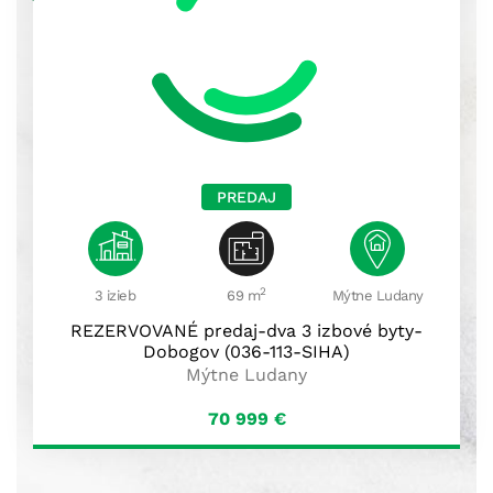
PREDAJ
2
3 izieb
69 m
Mýtne Ludany
REZERVOVANÉ predaj-dva 3 izbové byty-
Dobogov (036-113-SIHA)
Mýtne Ludany
70 999
€