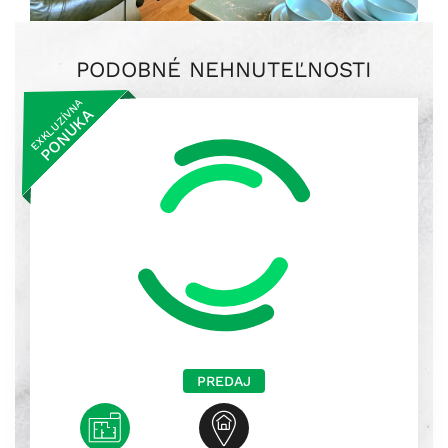
PODOBNÉ NEHNUTEĽNOSTI
EXKLUZÍVNA
PONUKA
PREDAJ