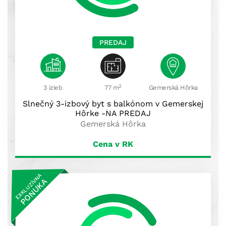
PREDAJ
2
3 izieb
77 m
Gemerská Hôrka
Slnečný 3-izbový byt s balkónom v Gemerskej
Hôrke -NA PREDAJ
Gemerská Hôrka
Cena v RK
EXKLUZÍVNA
PONUKA