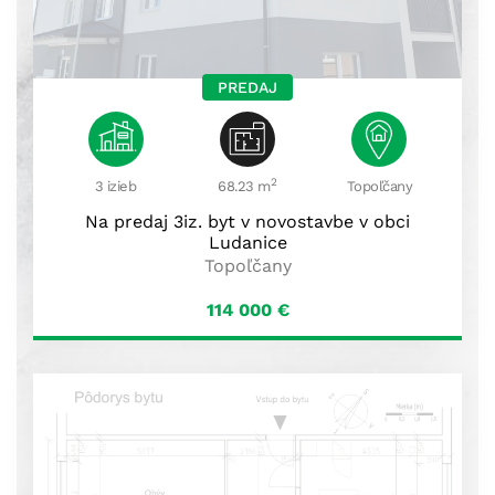
PREDAJ
2
3 izieb
68.23 m
Topoľčany
Na predaj 3iz. byt v novostavbe v obci
Ludanice
Topoľčany
114 000
€