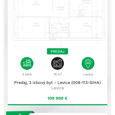
PREDAJ
2
3 izieb
79 m
Levice
Predaj, 3 izbový byt - Levice (008-113-SIHA)
Levice
109 900
€