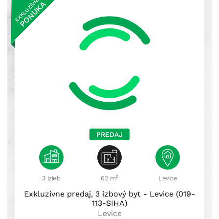
EXKLUZÍVNA
PONUKA
PREDAJ
2
3 izieb
62 m
Levice
Exkluzívne predaj, 3 izbový byt - Levice (019-
113-SIHA)
Levice
111 999
€