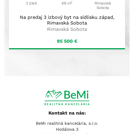
Kontakt na nás:
BeMi realitná kancelária, s.r.o.
Hodálova 3
949 01 Nitra, Slovensko
Tel:
+421 37 653 31 31
| Email:
info@realitybemi.sk
Sociálne siete: