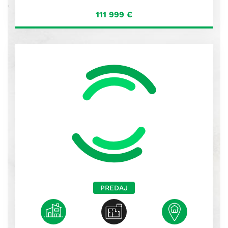
PREDAJ
2
3 izieb
68 m
Rimavská
Sobota
Na predaj 3 izbový byt na sídlisku západ,
Rimavská Sobota
Rimavská Sobota
95 500
€