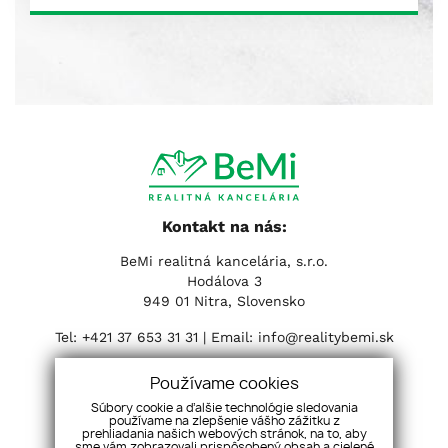
Kontakt na nás:
BeMi realitná kancelária, s.r.o.
Hodálova 3
949 01 Nitra, Slovensko
Tel:
+421 37 653 31 31
| Email:
info@realitybemi.sk
Sociálne siete:
Používame cookies
Súbory cookie a ďalšie technológie sledovania
používame na zlepšenie vášho zážitku z
prehliadania našich webových stránok, na to, aby
sme vám zobrazovali prispôsobený obsah a cielené