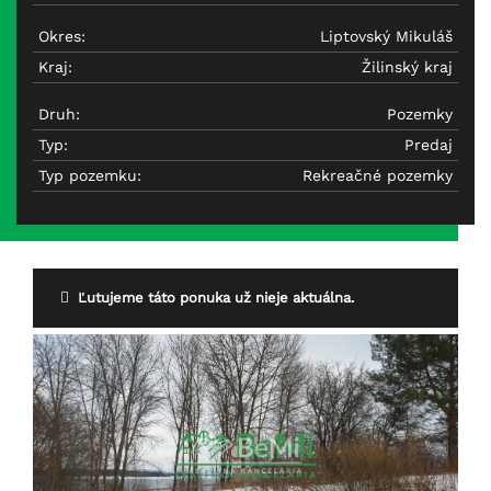
Okres:
Liptovský Mikuláš
Kraj:
Žilinský kraj
Druh:
Pozemky
Typ:
Predaj
Typ pozemku:
Rekreačné pozemky
Ľutujeme táto ponuka už nieje aktuálna.