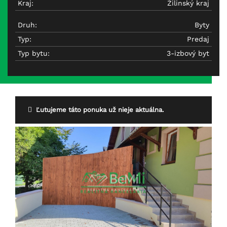
Kraj:
Žilinský kraj
Druh:
Byty
Typ:
Predaj
Typ bytu:
3-izbový byt
Ľutujeme táto ponuka už nieje aktuálna.