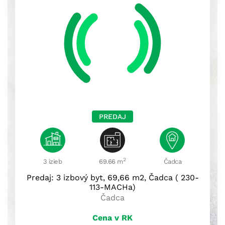
PREDAJ
2
3 izieb
69.66 m
Čadca
Predaj: 3 izbový byt, 69,66 m2, Čadca ( 230-
113-MACHa)
Čadca
Cena v RK