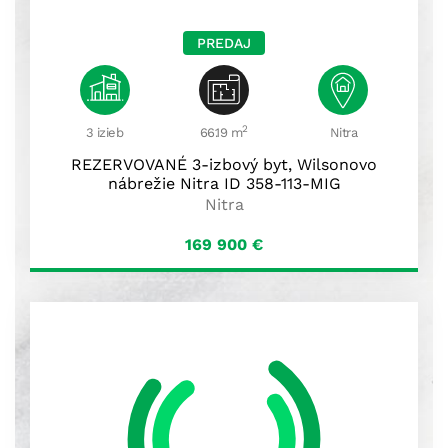
PREDAJ
2
3 izieb
66.19 m
Nitra
REZERVOVANÉ 3-izbový byt, Wilsonovo
nábrežie Nitra ID 358-113-MIG
Nitra
169 900
€