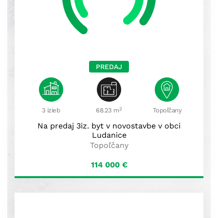
PREDAJ
2
3 izieb
68.23 m
Topoľčany
Na predaj 3iz. byt v novostavbe v obci
Ludanice
Topoľčany
114 000
€