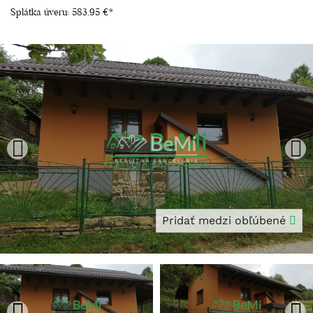
Splátka úveru:
583.95 €
*
Pridať medzi obľúbené