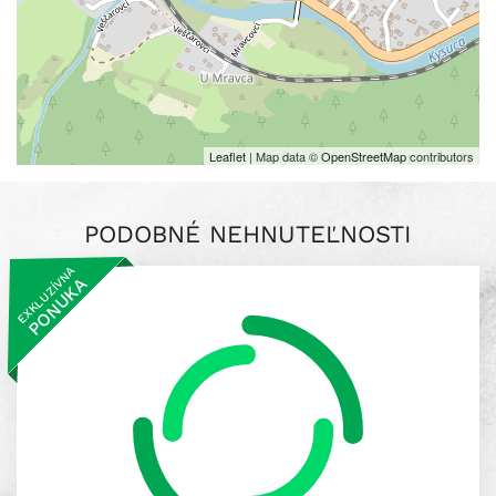
Leaflet
| Map data ©
OpenStreetMap
contributors
PODOBNÉ NEHNUTEĽNOSTI
EXKLUZÍVNA
PONUKA