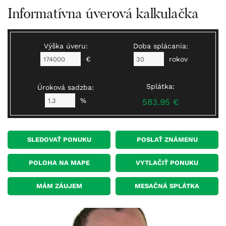
Informatívna úverová kalkulačka
Výška úveru:
Doba splácania:
€
rokov
Splátka:
Úroková sadzba:
%
583.95 €
SLEDOVAŤ PONUKU
POSLAŤ ZNÁMENU
POLOHA NA MAPE
VYTLAČIŤ PONUKU
MÁM ZÁUJEM
MESAČNÁ SPLÁTKA