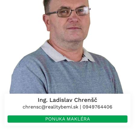
Ing. Ladislav Chrenšč
chrensc@realitybemi.sk
|
0949764406
PONUKA MAKLÉRA