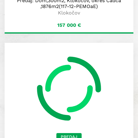
Predaj: Dom,300m2, Klokočov, okres Čadca
,1876m2(117-12-PEMOaE)
Klokočov
157 000
€
PREDAJ