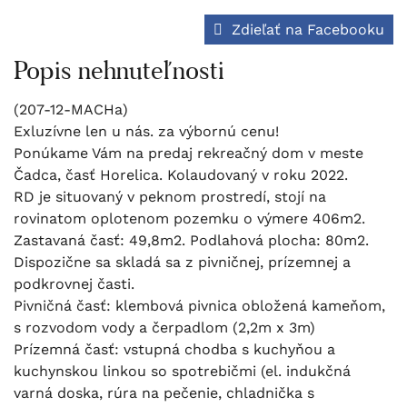
Zdieľať na Facebooku
Popis nehnuteľnosti
(207-12-MACHa)
Exluzívne len u nás. za výbornú cenu!
Ponúkame Vám na predaj rekreačný dom v meste
Čadca, časť Horelica. Kolaudovaný v roku 2022.
RD je situovaný v peknom prostredí, stojí na
rovinatom oplotenom pozemku o výmere 406m2.
Zastavaná časť: 49,8m2. Podlahová plocha: 80m2.
Dispozične sa skladá sa z pivničnej, prízemnej a
podkrovnej časti.
Pivničná časť: klembová pivnica obložená kameňom,
s rozvodom vody a čerpadlom (2,2m x 3m)
Prízemná časť: vstupná chodba s kuchyňou a
kuchynskou linkou so spotrebičmi (el. indukčná
varná doska, rúra na pečenie, chladnička s