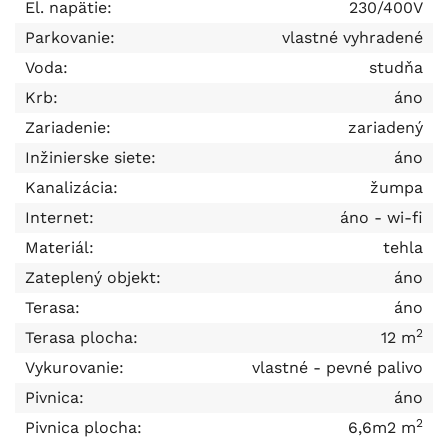
El. napätie:
230/400V
Parkovanie:
vlastné vyhradené
Voda:
studňa
Krb:
áno
Zariadenie:
zariadený
Inžinierske siete:
áno
Kanalizácia:
žumpa
Internet:
áno - wi-fi
Materiál:
tehla
Zateplený objekt:
áno
Terasa:
áno
2
Terasa plocha:
12 m
Vykurovanie:
vlastné - pevné palivo
Pivnica:
áno
2
Pivnica plocha:
6,6m2 m