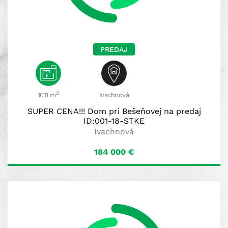
PREDAJ
2
1011 m
Ivachnová
SUPER CENA!!! Dom pri Bešeňovej na predaj
ID:001-18-STKE
Ivachnová
184 000
€