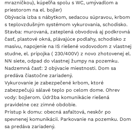
mrazničkou), kúpeľňa spolu s WC, umývadlom a
priestorom na el. bojler)
Obývacia izba s nábytkom, sedacou súpravou, krbom
s teplovzdušným systémom vykurovania, schodisko.
Stavba: murovaná, zateplená obvodová aj podkrovná
časť, plastové okná, plávajúce podlahy, schodisko z
masívu, napojenie na IS riešené vodovodom z vlastnej
studne, el. prípojka ( 230/400V) z novo zhotovenej el.
NN siete, odpad do vlastnej žumpy na pozemku.
Nadzemná časť: 2 obývacie miestnosti. Dom sa
predáva čiastočne zariadený.
Vykurovanie je zabezpečené krbom, ktoré
zabezpečujú sálavé teplo po celom dome. Ohrev
vody: bojlerom. Údržba komunikácie riešená
pravidelne cez zimné obdobie.
Prístup k domu: obecná asfaltová, neskôr po
spevnenej komunikácii. Parkovanie na pozemku. Dom
sa predáva zariadený.