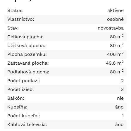
Status:
aktívne
Vlastníctvo:
osobné
Stav:
novostavba
2
Celková plocha:
80 m
2
Úžitková plocha:
80 m
2
Plocha pozemku:
406 m
2
Zastavaná plocha:
49.8 m
2
Podlahová plocha:
80 m
Počet podlaží:
2
Počet izieb:
3
Balkón:
nie
Kúpeľňa:
áno
Počet kúpeľní:
1
Káblová televízia:
áno