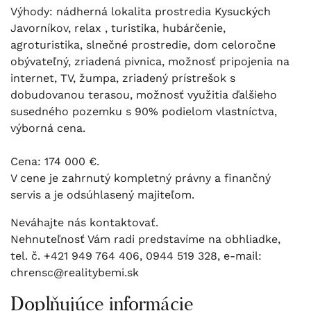
Výhody: nádherná lokalita prostredia Kysuckých
Javorníkov, relax , turistika, hubárčenie,
agroturistika, slnečné prostredie, dom celoročne
obývateľný, zriadená pivnica, možnosť pripojenia na
internet, TV, žumpa, zriadený prístrešok s
dobudovanou terasou, možnosť využitia ďalšieho
susedného pozemku s 90% podielom vlastníctva,
výborná cena.
Cena: 174 000 €.
V cene je zahrnutý kompletný právny a finančný
servis a je odsúhlasený majiteľom.
Neváhajte nás kontaktovať.
Nehnuteľnosť Vám radi predstavíme na obhliadke,
tel. č. +421 949 764 406, 0944 519 328, e-mail:
chrensc@realitybemi.sk
Doplňujúce informácie