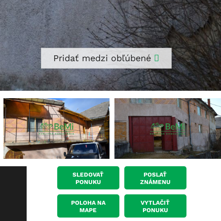
Pridať medzi obľúbené
SLEDOVAŤ
POSLAŤ
PONUKU
ZNÁMENU
POLOHA NA
VYTLAČIŤ
MAPE
PONUKU