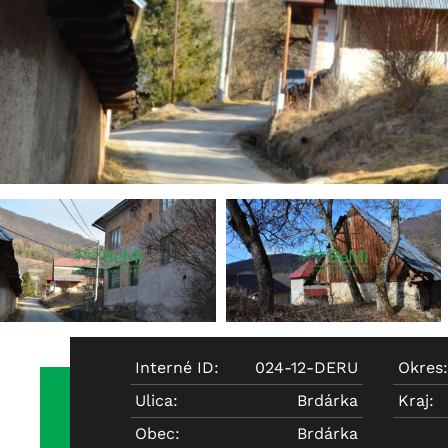
Interné ID:
024-12-DERU
Okres:
Ulica:
Brdárka
Kraj:
Obec:
Brdárka