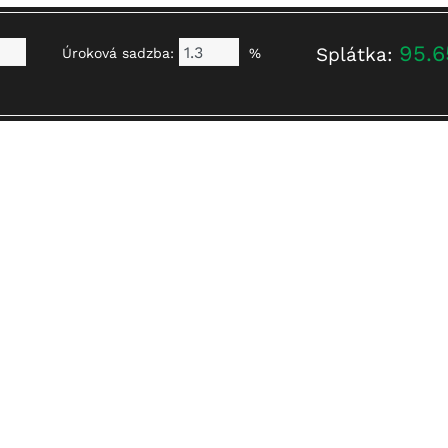
95.6
Splátka:
Úroková sadzba:
%