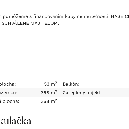
m pomôžeme s financovaním kúpy nehnuteľnosti. NAŠE C
Ú SCHVÁLENÉ MAJITEĽOM.
2
plocha:
53 m
Balkón:
2
ozemku:
368 m
Zateplený objekt:
2
á plocha:
368 m
kulačka