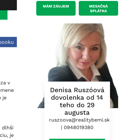
MÁM ZÁUJEM
MESAČNÁ
SPLÁTKA
ebooku
za v
Denisa Ruszóová
ramene
dovolenka od 14
 je
teho do 29
augusta
ruszoova@realitybemi.sk
|
0948019380
 dlhší
iu, je