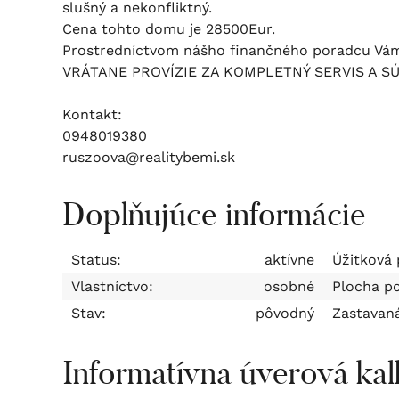
slušný a nekonfliktný.
Cena tohto domu je 28500Eur.
Prostredníctvom nášho finančného poradcu Vá
VRÁTANE PROVÍZIE ZA KOMPLETNÝ SERVIS A S
Kontakt:
0948019380
ruszoova@realitybemi.sk
Doplňujúce informácie
Status:
aktívne
Úžitková 
Vlastníctvo:
osobné
Plocha p
Stav:
pôvodný
Zastavan
Informatívna úverová kal