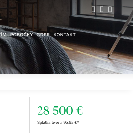
TÍM
POBOČKY
GDPR
KONTAKT
28 500 €
Splátka úveru:
95.65 €
*