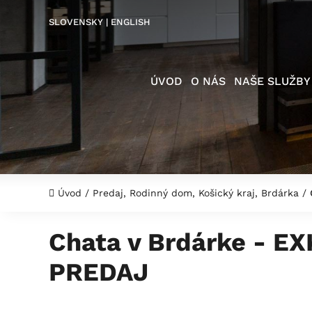
SLOVENSKY
|
ENGLISH
ÚVOD
O NÁS
NAŠE SLUŽBY
Úvod
/
Predaj, Rodinný dom, Košický kraj, Brdárka
/
C
Chata v Brdárke - E
PREDAJ