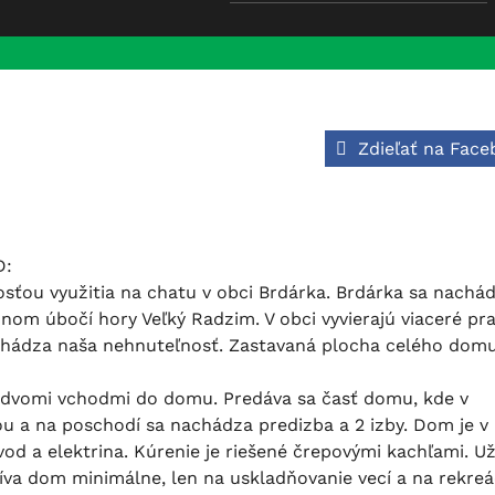
Zdieľať na Fac
D:
ou využitia na chatu v obci Brdárka. Brdárka sa nachád
nom úbočí hory Veľký Radzim. V obci vyvierajú viaceré p
 nachádza naša nehnuteľnosť. Zastavaná plocha celého domu
 dvomi vchodmi do domu. Predáva sa časť domu, kde v
u a na poschodí sa nachádza predizba a 2 izby. Dom je v
vod a elektrina. Kúrenie je riešené črepovými kachľami. Už
íva dom minimálne, len na uskladňovanie vecí a na rekreác