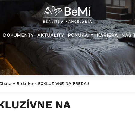
DOKUMENTY
AKTUALITY
PONUKA
KARIÉRA
NÁŠ 
hata v Brdárke - EXKLUZÍVNE NA PREDAJ
XKLUZÍVNE NA