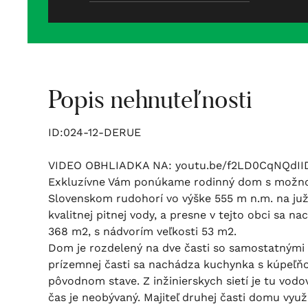
Popis nehnuteľnosti
ID:024-12-DERUE
VIDEO OBHLIADKA NA: youtu.be/f2LD0CqNQdII
Exkluzívne Vám ponúkame rodinný dom s možnosť
Slovenskom rudohorí vo výške 555 m n.m. na juž
kvalitnej pitnej vody, a presne v tejto obci sa
368 m2, s nádvorím veľkosti 53 m2.
Dom je rozdelený na dve časti so samostatnými
prízemnej časti sa nachádza kuchynka s kúpeľňo
pôvodnom stave. Z inžinierskych sietí je tu vodo
čas je neobývaný. Majiteľ druhej časti domu využ