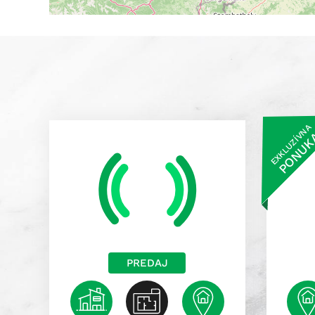
EXKLUZÍVNA
PONUK
PREDAJ