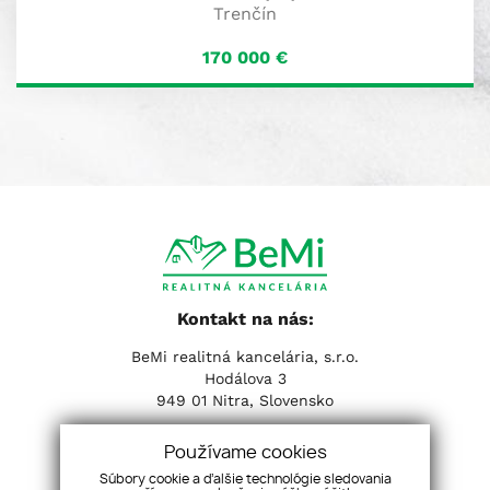
Trenčín
170 000
€
Kontakt na nás:
BeMi realitná kancelária, s.r.o.
Hodálova 3
949 01 Nitra, Slovensko
Tel:
+421 37 653 31 31
| Email:
info@realitybemi.sk
Používame cookies
Súbory cookie a ďalšie technológie sledovania
Sociálne siete: