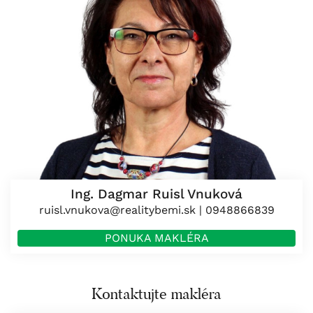
Ing. Dagmar Ruisl Vnuková
ruisl.vnukova@realitybemi.sk
|
0948866839
PONUKA MAKLÉRA
Kontaktujte makléra