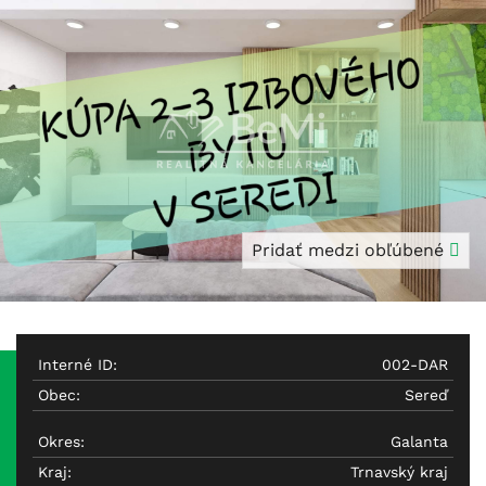
Pridať medzi obľúbené
Interné ID:
002-DAR
Obec:
Sereď
Okres:
Galanta
Kraj:
Trnavský kraj