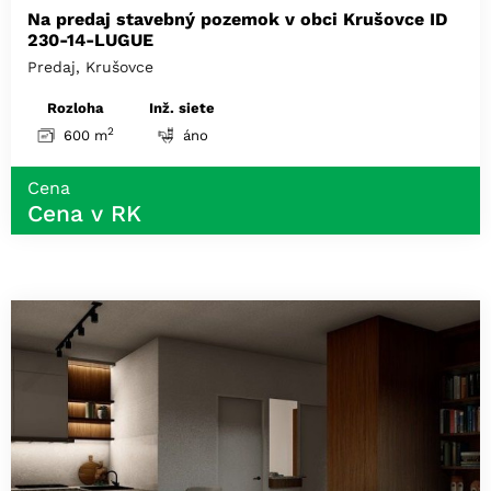
Na predaj stavebný pozemok v obci Krušovce ID
230-14-LUGUE
Predaj, Krušovce
Rozloha
Inž. siete
2
600 m
áno
Cena
Cena v RK