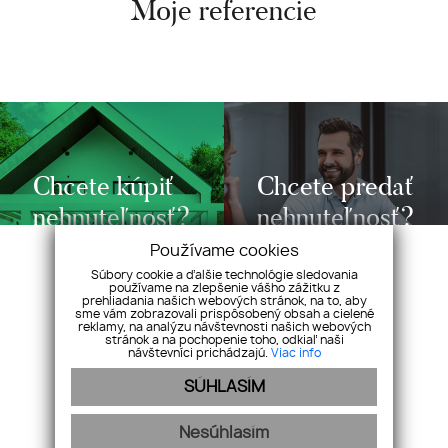
Moje referencie
Chcete kúpiť
Chcete predať
nehnuteľnosť?
nehnuteľnosť?
Používame cookies
Súbory cookie a ďalšie technológie sledovania
používame na zlepšenie vášho zážitku z
prehliadania našich webových stránok, na to, aby
sme vám zobrazovali prispôsobený obsah a cielené
reklamy, na analýzu návštevnosti našich webových
stránok a na pochopenie toho, odkiaľ naši
návštevníci prichádzajú.
Viac info
SÚHLASÍM
Kontakt na nás:
Nesúhlasím
BeMi realitná kancelária, s.r.o.