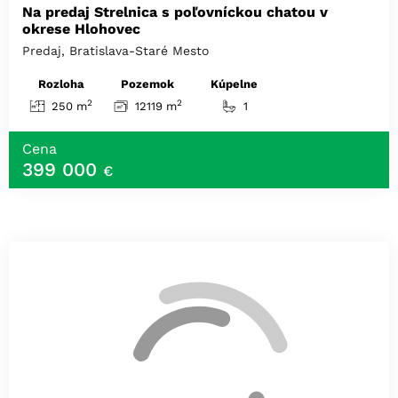
Na predaj Strelnica s poľovníckou chatou v
okrese Hlohovec
Predaj, Bratislava-Staré Mesto
Rozloha
Pozemok
Kúpelne
2
2
250 m
12119 m
1
Cena
399 000
€