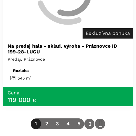
Exkluzívna ponuka
Na predaj hala - sklad, výroba - Práznovce ID
199-28-LUGU
Predaj, Práznovce
Rozloha
2
545 m
Cena
119 000
€
1
2
3
4
5