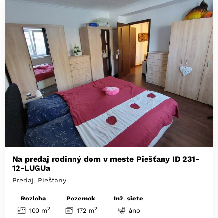
Na predaj rodinný dom v meste Piešťany ID 231-
12-LUGUa
Predaj, Piešťany
Rozloha
Pozemok
Inž. siete
2
2
100 m
172 m
áno