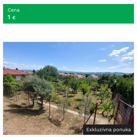
Cena
1
€
Exkluzívna ponuka