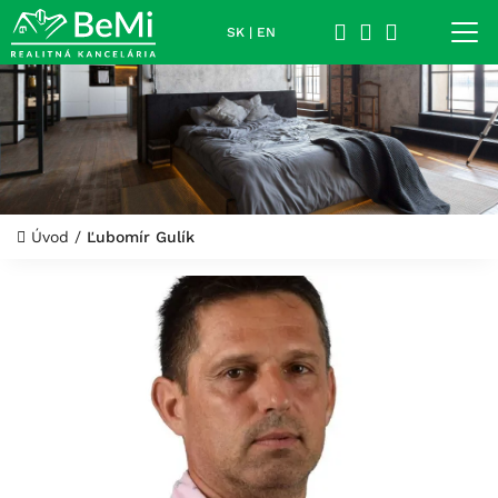
SK
|
EN
Úvod
/
Ľubomír Gulík