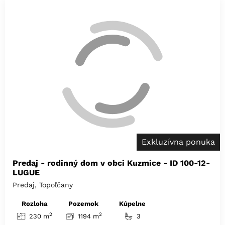
Exkluzívna ponuka
Predaj - rodinný dom v obci Kuzmice - ID 100-12-
LUGUE
Predaj, Topoľčany
Rozloha
Pozemok
Kúpelne
2
2
230 m
1194 m
3