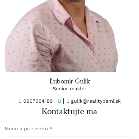
Ľubomír Gulík
Senior maklér
0907064189
gulik@realitybemi.sk
Kontaktujte ma