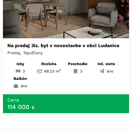
Na predaj 3iz. byt v novostavbe v obci Ludanice
Predaj, Topoľčany
Izby
Rozloha
Poschodie
Inž. siete
2
3
68.23 m
3
áno
Balkón
áno
Cena
114 000
€