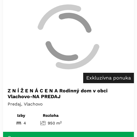
Exkluzívna ponuka
Z N Í Ž E N Á C E N A Rodinný dom v obci
Vlachovo-NA PREDAJ
Predaj, Vlachovo
Izby
Rozloha
2
4
950 m