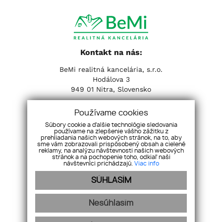
Kontakt na nás:
BeMi realitná kancelária, s.r.o.
Hodálova 3
949 01 Nitra, Slovensko
Tel:
+421 37 653 31 31
| Email:
info@realitybemi.sk
Používame cookies
Súbory cookie a ďalšie technológie sledovania
Sociálne siete:
používame na zlepšenie vášho zážitku z
prehliadania našich webových stránok, na to, aby
sme vám zobrazovali prispôsobený obsah a cielené
reklamy, na analýzu návštevnosti našich webových
stránok a na pochopenie toho, odkiaľ naši
návštevníci prichádzajú.
Viac info
SÚHLASÍM
Nesúhlasím