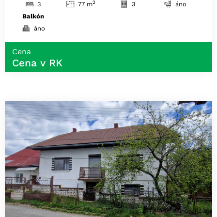
2
3
77 m
3
áno
Balkón
áno
Cena
Cena v RK