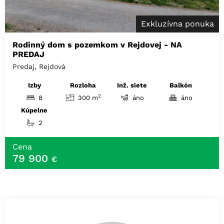
Exkluzívna ponuka
Rodinný dom s pozemkom v Rejdovej - NA
PREDAJ
Predaj, Rejdová
Izby
Rozloha
Inž. siete
Balkón
2
8
300 m
áno
áno
Kúpelne
2
Cena
79 900
€