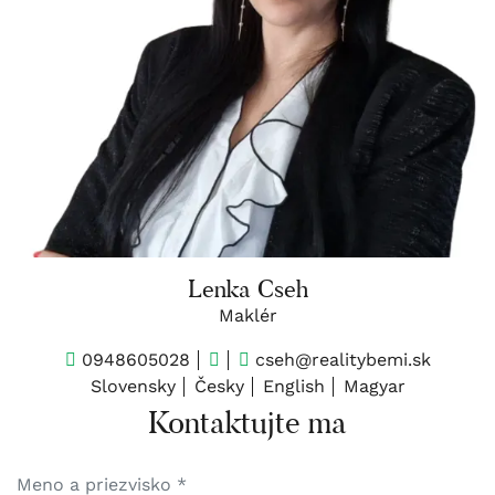
Lenka Cseh
Maklér
0948605028
cseh@realitybemi.sk
Slovensky
Česky
English
Magyar
Kontaktujte ma