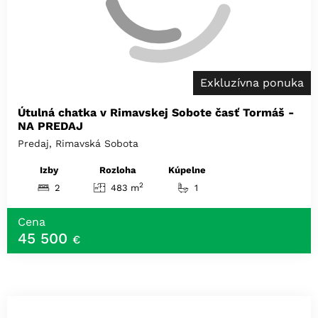
Exkluzívna ponuka
Útulná chatka v Rimavskej Sobote časť Tormáš -
NA PREDAJ
Predaj, Rimavská Sobota
Izby
Rozloha
Kúpelne
2
2
483 m
1
Cena
45 500
€