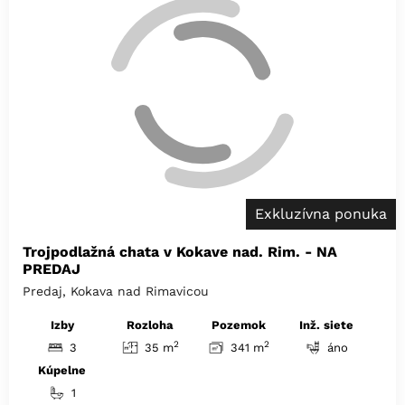
Exkluzívna ponuka
Trojpodlažná chata v Kokave nad. Rim. - NA
PREDAJ
Predaj, Kokava nad Rimavicou
Izby
Rozloha
Pozemok
Inž. siete
2
2
3
35 m
341 m
áno
Kúpelne
1