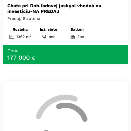
Chata pri Dob.ľadovej jaskyni vhodná na
investíciu-NA PREDAJ
Predaj, Stratená
Rozloha
Inž. siete
Balkón
2
1362 m
áno
áno
Cena
177 000
€